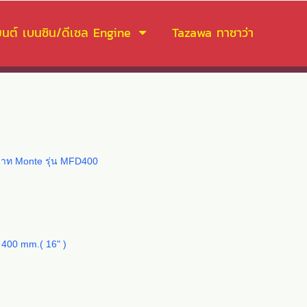
งยนต์ เบนซิน/ดีเซล Engine
Tazawa ทาซาว่า
 บาท Monte รุ่น MFD400
 400 mm.( 16" )