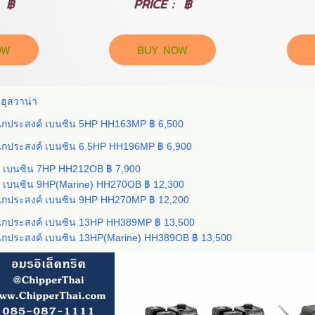
: ฿
PRICE : ฿
OW
BUY NOW
 ฮุสวาน่า
อเนกประสงค์ เบนซิน 5HP HH163MP ฿ 6,500
อเนกประสงค์ เบนซิน 6.5HP HH196MP ฿ 6,900
รือ เบนซิน 7HP HH212OB ฿ 7,900
รือ เบนซิน 9HP(Marine) HH270OB ฿ 12,300
อเนกประสงค์ เบนซิน 9HP HH270MP ฿ 12,200
อเนกประสงค์ เบนซิน 13HP HH389MP ฿ 13,500
อเนกประสงค์ เบนซิน 13HP(Marine) HH389OB ฿ 13,500