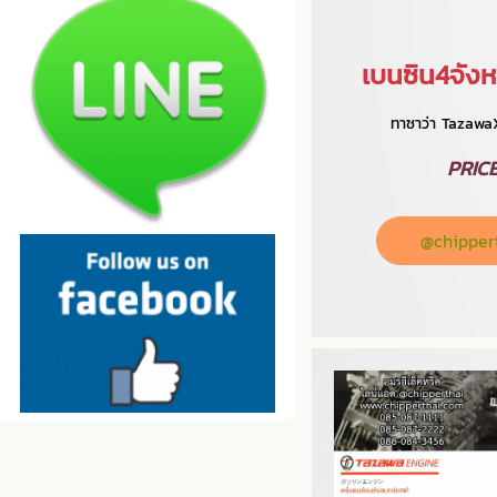
เบนซิน4จังห
ทาซาว่า Tazaw
PRIC
@chipper