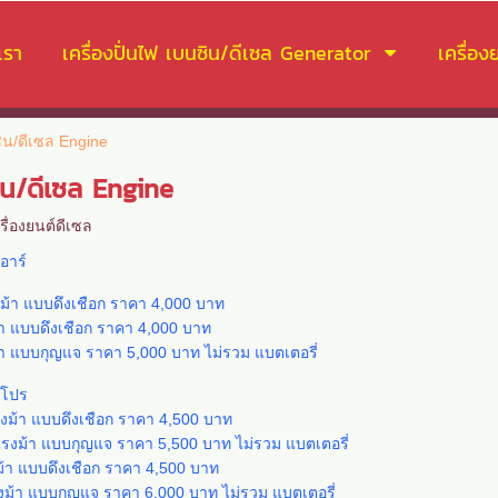
เรา
เครื่องปั่นไฟ เบนซิน/ดีเซล Generator
เครื่อ
ซิน/ดีเซล Engine
ิน/ดีเซล Engine
รื่องยนต์ดีเซล
อาร์
ม้า แบบดึงเชือก ราคา 4,000 บาท
า แบบดึงเชือก ราคา 4,000 บาท
า แบบกุญแจ ราคา 5,000 บาท ไม่รวม แบตเตอรี่
 โปร
งม้า แบบดึงเชือก ราคา 4,500 บาท
รงม้า แบบกุญแจ ราคา 5,500 บาท ไม่รวม แบตเตอรี่
้า แบบดึงเชือก ราคา 4,500 บาท
ม้า แบบกุญแจ ราคา 6,000 บาท ไม่รวม แบตเตอรี่