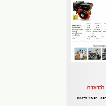
ทาซาว่า
Tazawa 6.5HP , 9HP 