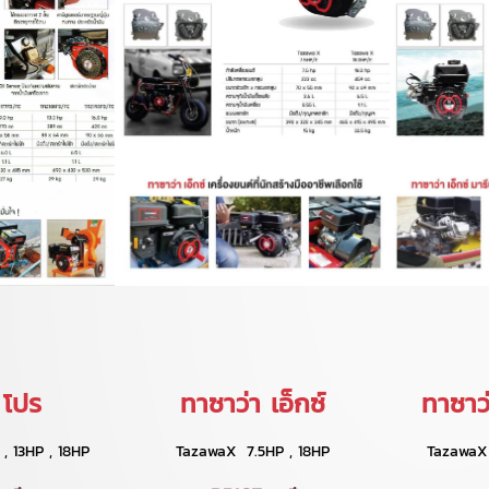
 โปร
ทาซาว่า เอ็กซ์
ทาซาว่
, 13HP , 18HP
TazawaX 7.5HP , 18HP
TazawaX 