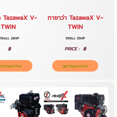
่า TazawaX V-
ทาซาว่า TazawaX V-
TWIN
TWIN
764cc 28HP
999cc 35HP
฿
PRICE : ฿
chipperthai
@chipperthai