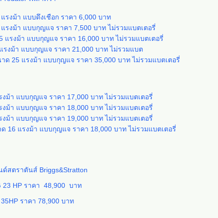
5 แรงม้า แบบดึงเชือก ราคา 6,000 บาท
5 แรงม้า แบบกุญแจ ราคา 7,500 บาท ไม่รวมแบตเตอรี่
5.5 แรงม้า แบบกุญแจ ราคา 16,000 บาท ไม่รวมแบตเตอรี่
0 แรงม้า แบบกุญแจ ราคา 21,000 บาท ไม่รวมแบต
 ขนาด 25 แรงม้า แบบกุญแจ ราคา 35,000 บาท ไม่รวมแบตเตอรี่
งม้า แบบกุญแจ ราคา 17,000 บาท ไม่รวมแบตเตอรี่
งม้า แบบกุญแจ ราคา 18,000 บาท ไม่รวมแบตเตอรี่
งม้า แบบกุญแจ ราคา 19,000 บาท ไม่รวมแบตเตอรี่
ด 16 แรงม้า แบบกุญแจ ราคา 18,000 บาท ไม่รวมแบตเตอรี่
นด์สตราตันส์ Briggs&Stratton
 23 HP ราคา 48,900 บาท
35HP ราคา 78,900 บาท